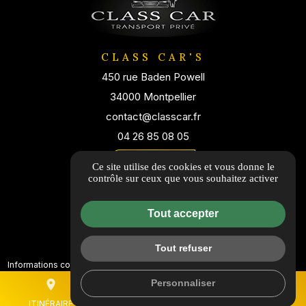
CLASS CAR'S
450 rue Baden Powell
34000 Montpellier
contact@classcar.fr
04 26 85 08 05
Itinéraire
Ce site utilise des cookies et vous donne le
contrôle sur ceux que vous souhaitez activer
Tout accepter
Tout refuser
Informations complémentaires
Mentions légales
Personnaliser
place
mail
call
Politique de confidentialité
Flux RSS
ITINÉRAIRE
CONTACTEZ-NOUS
04 26 85 08 05
Gestion des cookies