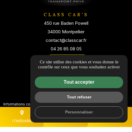
CLASS CAR'S
450 rue Baden Powell
34000 Montpellier
contact@classcar.fr
04 26 85 08 05
Itinéraire
Ce site utilise des cookies et vous donne le
contrôle sur ceux que vous souhaitez activer
Tout accepter
Tout refuser
Informations complémentaires
Mentions légales
Personnaliser
place
mail
call
Politique de confidentialité
Flux RSS
ITINÉRAIRE
CONTACTEZ-NOUS
04 26 85 08 05
Gestion des cookies