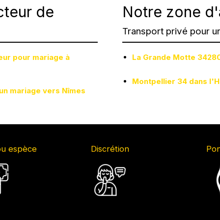
cteur de
Notre zone d'
Transport privé pour u
feur pour mariage à
La Grande Motte 34280
Montpellier 34 dans l'H
 un mariage vers Nîmes
ou espèce
Discrétion
Pon