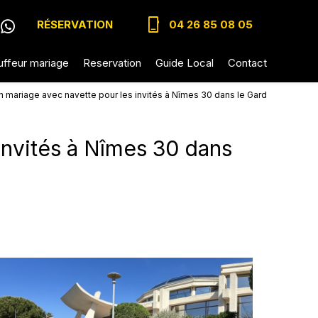
phone_iphone
RÉSERVATION
04 26 85 08 05
ffeur mariage
Reservation
Guide Local
Contact
n mariage avec navette pour les invités à Nîmes 30 dans le Gard
invités à Nîmes 30 dans