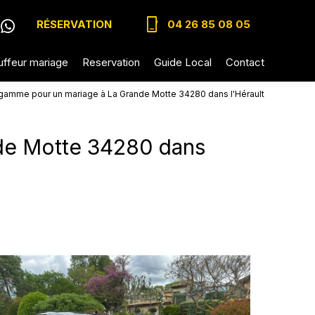
phone_iphone
RÉSERVATION
04 26 85 08 05
ffeur mariage
Reservation
Guide Local
Contact
 gamme pour un mariage à La Grande Motte 34280 dans l'Hérault
de Motte 34280 dans