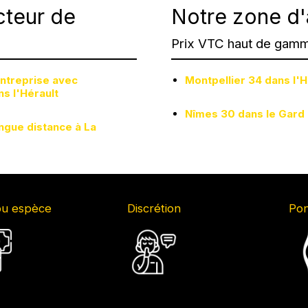
cteur de
Notre zone d'
Prix VTC haut de gamm
entreprise avec
Montpellier 34 dans l'H
s l'Hérault
Nîmes 30 dans le Gard
ngue distance à La
ou espèce
Discrétion
Pon