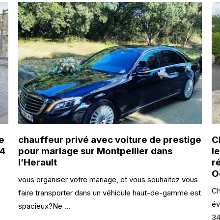
e
chauffeur privé avec voiture de prestige
C
34
pour mariage sur Montpellier dans
l
l’Herault
r
O
vous organiser votre mariage, et vous souhaitez vous
Ch
faire transporter dans un véhicule haut-de-gamme est
év
spacieux?Ne ...
34