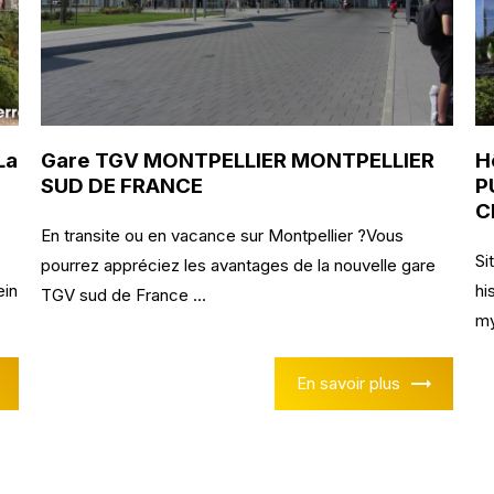
La
Gare TGV MONTPELLIER MONTPELLIER
H
SUD DE FRANCE
P
C
En transite ou en vacance sur Montpellier ?Vous
Si
pourrez appréciez les avantages de la nouvelle gare
ein
hi
TGV sud de France ...
my
En savoir plus