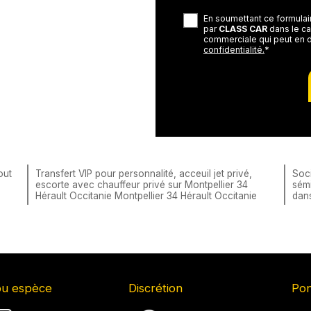
En soumettant ce formulair
par
CLASS CAR
dans le ca
commerciale qui peut en 
confidentialité.
*
out
Transfert VIP pour personnalité, acceuil jet privé,
Soci
escorte avec chauffeur privé sur Montpellier 34
sémi
Hérault Occitanie Montpellier 34 Hérault Occitanie
dan
ou espèce
Discrétion
Pon