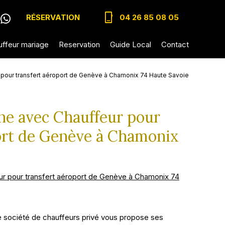
phone_iphone
RÉSERVATION
04 26 85 08 05
ffeur mariage
Reservation
Guide Local
Contact
 pour transfert aéroport de Genève à Chamonix 74 Haute Savoie
ne avec Chauffeur pour
ort de Genève à Chamonix
ur pour transfert aéroport de Genève à Chamonix 74
re société de chauffeurs privé vous propose ses