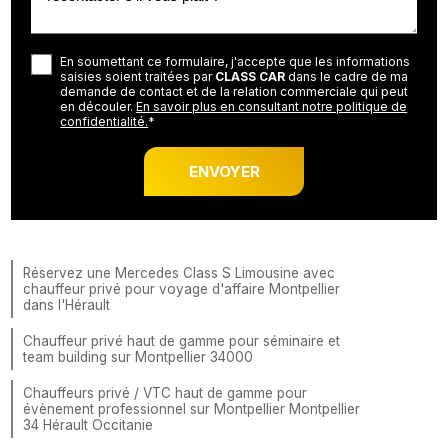
En soumettant ce formulaire, j'accepte que les informations
saisies soient traitées par
CLASS CAR
dans le cadre de ma
demande de contact et de la relation commerciale qui peut
en découler.
En savoir plus en consultant notre politique de
confidentialité.
*
Réservez une Mercedes Class S Limousine avec
chauffeur privé pour voyage d'affaire Montpellier
dans l'Hérault
Chauffeur privé haut de gamme pour séminaire et
team building sur Montpellier 34000
Chauffeurs privé / VTC haut de gamme pour
évènement professionnel sur Montpellier Montpellier
34 Hérault Occitanie