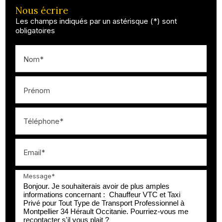
Nous écrire
Les champs indiqués par un astérisque (*) sont
obligatoires
Nom*
Prénom
Téléphone*
Email*
Message*