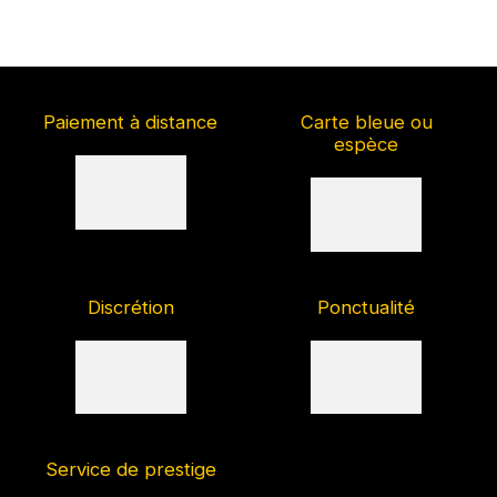
Paiement à distance
Carte bleue ou
espèce
Discrétion
Ponctualité
Service de prestige